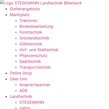
Zum
Inhalt
Stellenangebote
springen
Marktplatz
Traktoren
Bodenbearbeitung
Forsttechnik
Grünlandtechnik
Gülletechnik
Hof- und Stalltechnik
Pflanzenschutz
Saattechnik
Transporttechnik
Online Shop
Über Uns
Ansprechpartner
AGB
Landtechnik
STEGEMANN
Valtra