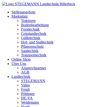
Zum
Inhalt
Stellenangebote
springen
Marktplatz
Traktoren
Bodenbearbeitung
Forsttechnik
Grünlandtechnik
Gülletechnik
Hof- und Stalltechnik
Pflanzenschutz
Saattechnik
Transporttechnik
Online Shop
Über Uns
Ansprechpartner
AGB
Landtechnik
STEGEMANN
Valtra
Fendt
Pöttinger
HE-VA
Weidemann
Hardi