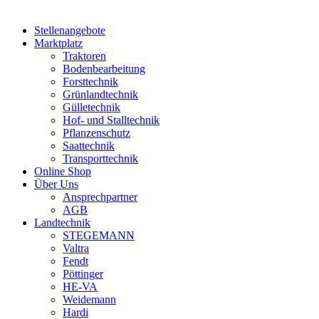
Stellenangebote
Marktplatz
Traktoren
Bodenbearbeitung
Forsttechnik
Grünlandtechnik
Gülletechnik
Hof- und Stalltechnik
Pflanzenschutz
Saattechnik
Transporttechnik
Online Shop
Über Uns
Ansprechpartner
AGB
Landtechnik
STEGEMANN
Valtra
Fendt
Pöttinger
HE-VA
Weidemann
Hardi