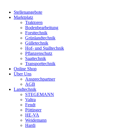
Stellenangebote
Marktplatz
Traktoren
Bodenbearbeitung
Forsttechnik
Grünlandtechnik
Gülletechnik
Hof- und Stalltechnik
Pflanzenschutz
Saattechnik
Transporttechnik
Online Shop
Über Uns
Ansprechpartner
AGB
Landtechnik
STEGEMANN
Valtra
Fendt
Pöttinger
HE-VA
Weidemann
Hardi