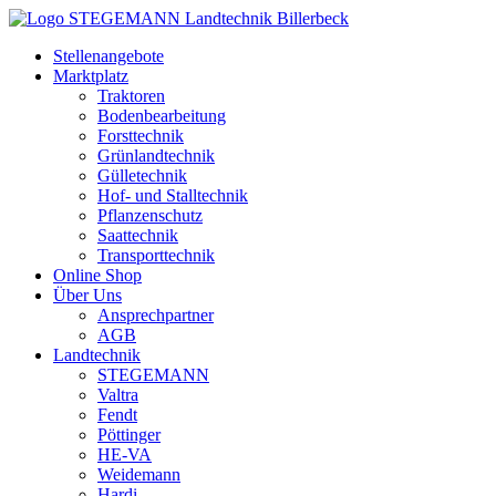
Zum
Inhalt
Stellenangebote
springen
Marktplatz
Traktoren
Bodenbearbeitung
Forsttechnik
Grünlandtechnik
Gülletechnik
Hof- und Stalltechnik
Pflanzenschutz
Saattechnik
Transporttechnik
Online Shop
Über Uns
Ansprechpartner
AGB
Landtechnik
STEGEMANN
Valtra
Fendt
Pöttinger
HE-VA
Weidemann
Hardi