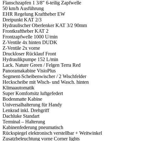
Flanschzapfen 1 3/8″ 6-teilig Zapfwelle
50 km/h Ausführung
EHR Regelung Kraftheber EW
Dreipunkt KAT 2/3
Hydraulischer Oberlenker KAT 3/2 90mm
Frontkraftheber KAT 2
Frontzapfwelle 1000 U/min
Z-Ventile 4x hinten DUDK
Z-Ventile 2x vorne
Druckloser Rücklauf Front
Hydraulikpumpe 152 L/min
Lack. Nature Green / Felgen Terra Red
Panoramakabine VisioPlus
Segment-Scheibenwischer / 2 Wischfelder
Heckscheibe mit Wisch- und Wasch. hinten
Klimaautomatik
Super Komfortsitz luftgefedert
Bodenmatte Kabine
Universalhalterung für Handy
Lenkrad inkl. Drehgriff
Dachluke Standart
Terminal – Halterung
Kabinenfederung pneumatisch
Rückspiegel elektronisch verstellbar + Weitwinkel
Zusatzbeleuchtung vorne Corner lights