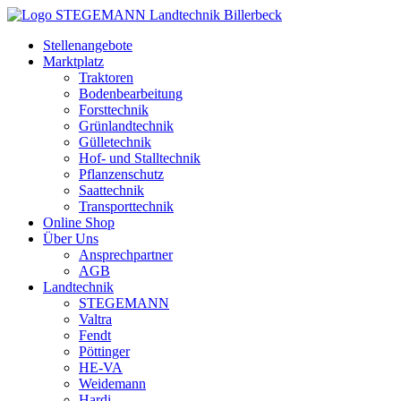
Zum
Inhalt
Stellenangebote
springen
Marktplatz
Traktoren
Bodenbearbeitung
Forsttechnik
Grünlandtechnik
Gülletechnik
Hof- und Stalltechnik
Pflanzenschutz
Saattechnik
Transporttechnik
Online Shop
Über Uns
Ansprechpartner
AGB
Landtechnik
STEGEMANN
Valtra
Fendt
Pöttinger
HE-VA
Weidemann
Hardi