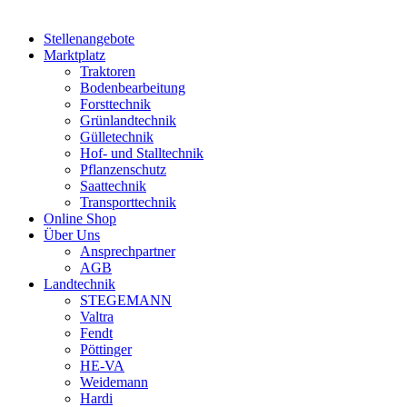
Stellenangebote
Marktplatz
Traktoren
Bodenbearbeitung
Forsttechnik
Grünlandtechnik
Gülletechnik
Hof- und Stalltechnik
Pflanzenschutz
Saattechnik
Transporttechnik
Online Shop
Über Uns
Ansprechpartner
AGB
Landtechnik
STEGEMANN
Valtra
Fendt
Pöttinger
HE-VA
Weidemann
Hardi