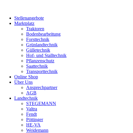
Stellenangebote
Marktplatz
Traktoren
Bodenbearbeitung
Forsttechnik
Grünlandtechnik
Gülletechnik
Hof- und Stalltechnik
Pflanzenschutz
Saattechnik
Transporttechnik
Online Shop
Über Uns
Ansprechpartner
AGB
Landtechnik
STEGEMANN
Valtra
Fendt
Pöttinger
HE-VA
Weidemann