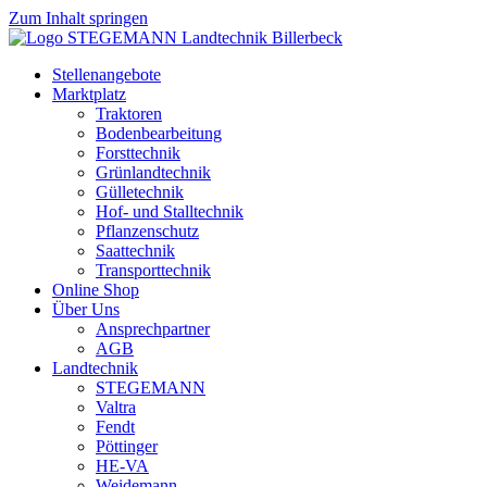
Zum Inhalt springen
Stellenangebote
Marktplatz
Traktoren
Bodenbearbeitung
Forsttechnik
Grünlandtechnik
Gülletechnik
Hof- und Stalltechnik
Pflanzenschutz
Saattechnik
Transporttechnik
Online Shop
Über Uns
Ansprechpartner
AGB
Landtechnik
STEGEMANN
Valtra
Fendt
Pöttinger
HE-VA
Weidemann