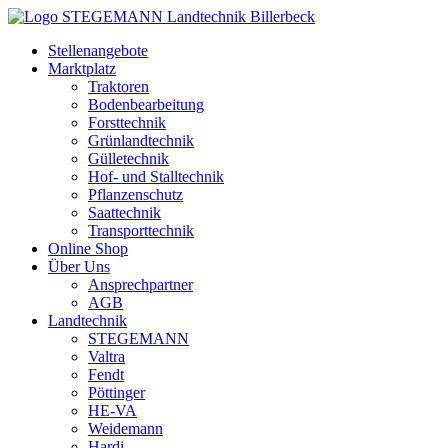
Zum
Inhalt
Stellenangebote
springen
Marktplatz
Traktoren
Bodenbearbeitung
Forsttechnik
Grünlandtechnik
Gülletechnik
Hof- und Stalltechnik
Pflanzenschutz
Saattechnik
Transporttechnik
Online Shop
Über Uns
Ansprechpartner
AGB
Landtechnik
STEGEMANN
Valtra
Fendt
Pöttinger
HE-VA
Weidemann
Hardi