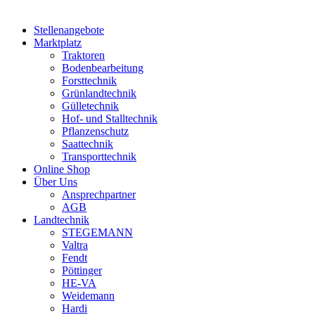
Stellenangebote
Marktplatz
Traktoren
Bodenbearbeitung
Forsttechnik
Grünlandtechnik
Gülletechnik
Hof- und Stalltechnik
Pflanzenschutz
Saattechnik
Transporttechnik
Online Shop
Über Uns
Ansprechpartner
AGB
Landtechnik
STEGEMANN
Valtra
Fendt
Pöttinger
HE-VA
Weidemann
Hardi