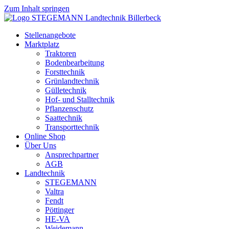
Zum Inhalt springen
Stellenangebote
Marktplatz
Traktoren
Bodenbearbeitung
Forsttechnik
Grünlandtechnik
Gülletechnik
Hof- und Stalltechnik
Pflanzenschutz
Saattechnik
Transporttechnik
Online Shop
Über Uns
Ansprechpartner
AGB
Landtechnik
STEGEMANN
Valtra
Fendt
Pöttinger
HE-VA
Weidemann