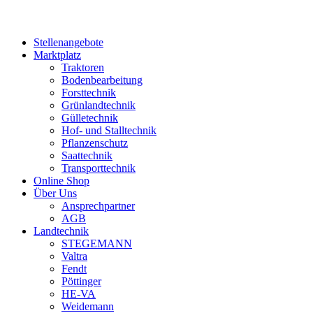
Stellenangebote
Marktplatz
Traktoren
Bodenbearbeitung
Forsttechnik
Grünlandtechnik
Gülletechnik
Hof- und Stalltechnik
Pflanzenschutz
Saattechnik
Transporttechnik
Online Shop
Über Uns
Ansprechpartner
AGB
Landtechnik
STEGEMANN
Valtra
Fendt
Pöttinger
HE-VA
Weidemann