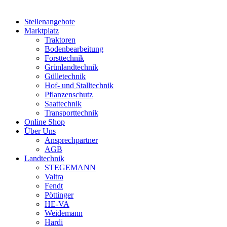
Stellenangebote
Marktplatz
Traktoren
Bodenbearbeitung
Forsttechnik
Grünlandtechnik
Gülletechnik
Hof- und Stalltechnik
Pflanzenschutz
Saattechnik
Transporttechnik
Online Shop
Über Uns
Ansprechpartner
AGB
Landtechnik
STEGEMANN
Valtra
Fendt
Pöttinger
HE-VA
Weidemann
Hardi