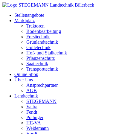
Zum
Inhalt
Stellenangebote
springen
Marktplatz
Traktoren
Bodenbearbeitung
Forsttechnik
Grünlandtechnik
Gülletechnik
Hof- und Stalltechnik
Pflanzenschutz
Saattechnik
Transporttechnik
Online Shop
Über Uns
Ansprechpartner
AGB
Landtechnik
STEGEMANN
Valtra
Fendt
Pöttinger
HE-VA
Weidemann
Hardi