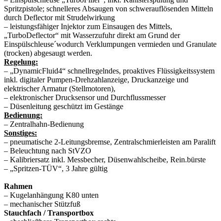
Spritzpistole; schnelleres Absaugen von schwerauflösenden Mitteln
durch Deflector mit Strudelwirkung
– leistungsfähiger Injektor zum Einsaugen des Mittels,
„TurboDeflector“ mit Wasserzufuhr direkt am Grund der
Einspülschleuse´wodurch Verklumpungen vermieden und Granulate
(trocken) abgesaugt werden.
Regelung:
– „DynamicFluid4“ schnellregelndes, proaktives Flüssigkeitssystem
inkl. digitaler Pumpen-Drehzahlanzeige, Druckanzeige und
elektrischer Armatur (Stellmotoren),
– elektronischer Drucksensor und Durchflussmesser
– Düsenleitung geschützt im Gestänge
Bedienung:
– Zentralhahn-Bedienung
Sonstiges:
– pneumatische 2-Leitungsbremse, Zentralschmierleisten am Paralift
– Beleuchtung nach StVZO
– Kalibriersatz inkl. Messbecher, Düsenwahlscheibe, Rein.bürste
– „Spritzen-TÜV“, 3 Jahre gültig
Rahmen
– Kugelanhängung K80 unten
– mechanischer Stützfuß
Stauchfach / Transportbox