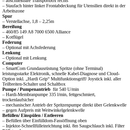
– abschließbare Transportbox rechts
– Staufach hinter linker Frontabdeckung für Utensilien direkt in der
Arbeitszone
Spur
– Verstellachse, 1,8 – 2,25m
Bereifung
– 460/85 149 A8 7000 6500 Alliance
– Kotflügel
Federung
– Optional mit Achsfederung
Lenkung
– Optional mit Lenkung
Computer
– SmartCom Grundausrüstung Spritze (ohne Terminal)
leistungsstarke Elektronik, schnelle Kabel-Diagnose und Cloud-
Option inkl. „Hardi Grip“ Multifunktionsgriff/ Joystick inkl. aller
Teilbreiten-Schalter und Schaltbox
Pumpe / Pumpenantrieb
für 540 U/min
– Hardi-Membranpumpe 335 l/min, fettgeschmiert,
trockenlaufsicher
– mechanischer Antrieb der Spritzenpumpe direkt über Gelenkwelle
– gegen Aufpreis mit Weitwinkelgelenkwelle
Befüllen/ Einspülen / Entleeren
– Befüllen über Einfülldom-Fassöffnung oben
– Injektor-Schnellfülleinrichtung inkl. 8m Saugschlauch inkl. Filter