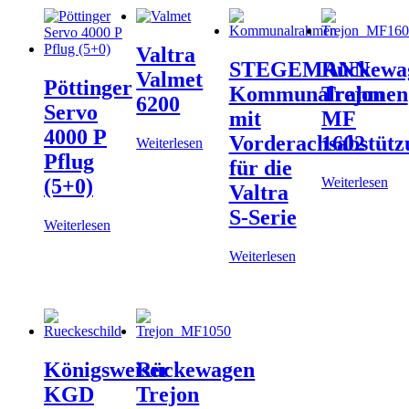
Valtra
STEGEMANN
Rückewa
Valmet
Pöttinger
Kommunalrahmen
Trejon
6200
Servo
mit
MF
4000 P
Vorderachsabstütz
1602
Weiterlesen
Pflug
für die
Weiterlesen
(5+0)
Valtra
S-Serie
Weiterlesen
Weiterlesen
Königsweiser
Rückewagen
KGD
Trejon