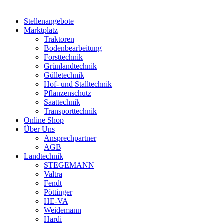
Stellenangebote
Marktplatz
Traktoren
Bodenbearbeitung
Forsttechnik
Grünlandtechnik
Gülletechnik
Hof- und Stalltechnik
Pflanzenschutz
Saattechnik
Transporttechnik
Online Shop
Über Uns
Ansprechpartner
AGB
Landtechnik
STEGEMANN
Valtra
Fendt
Pöttinger
HE-VA
Weidemann
Hardi