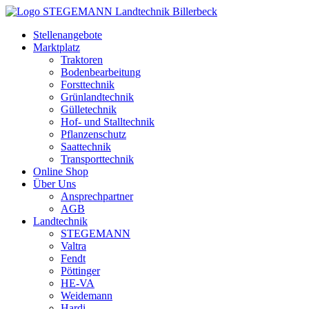
Zum
Inhalt
Stellenangebote
springen
Marktplatz
Traktoren
Bodenbearbeitung
Forsttechnik
Grünlandtechnik
Gülletechnik
Hof- und Stalltechnik
Pflanzenschutz
Saattechnik
Transporttechnik
Online Shop
Über Uns
Ansprechpartner
AGB
Landtechnik
STEGEMANN
Valtra
Fendt
Pöttinger
HE-VA
Weidemann
Hardi