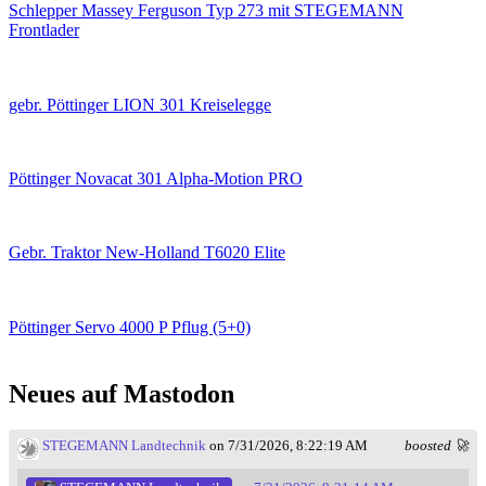
Schlepper Massey Ferguson Typ 273 mit STEGEMANN
Frontlader
gebr. Pöttinger LION 301 Kreiselegge
Pöttinger Novacat 301 Alpha-Motion PRO
Gebr. Traktor New-Holland T6020 Elite
Pöttinger Servo 4000 P Pflug (5+0)
Neues auf Mastodon
STEGEMANN Landtechnik
on 7/31/2026, 8:22:19 AM
boosted 🚀