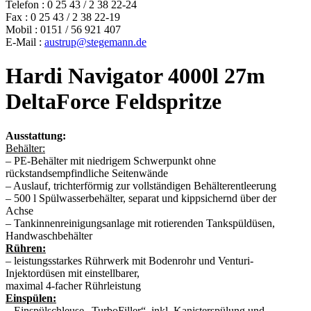
Telefon : 0 25 43 / 2 38 22-24
Fax : 0 25 43 / 2 38 22-19
Mobil : 0151 / 56 921 407
E-Mail :
austrup@stegemann.de
Hardi Navigator 4000l 27m
DeltaForce Feldspritze
Ausstattung:
Behälter:
– PE-Behälter mit niedrigem Schwerpunkt ohne
rückstandsempfindliche Seitenwände
– Auslauf, trichterförmig zur vollständigen Behälterentleerung
– 500 l Spülwasserbehälter, separat und kippsichernd über der
Achse
– Tankinnenreinigungsanlage mit rotierenden Tankspüldüsen,
Handwaschbehälter
Rühren:
– leistungsstarkes Rührwerk mit Bodenrohr und Venturi-
Injektordüsen mit einstellbarer,
maximal 4-facher Rührleistung
Einspülen:
– Einspülschleuse „TurboFiller“, inkl. Kanisterspülung und