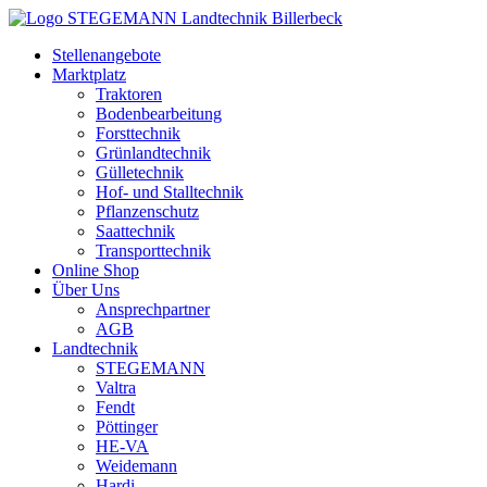
Zum
Inhalt
Stellenangebote
springen
Marktplatz
Traktoren
Bodenbearbeitung
Forsttechnik
Grünlandtechnik
Gülletechnik
Hof- und Stalltechnik
Pflanzenschutz
Saattechnik
Transporttechnik
Online Shop
Über Uns
Ansprechpartner
AGB
Landtechnik
STEGEMANN
Valtra
Fendt
Pöttinger
HE-VA
Weidemann
Hardi