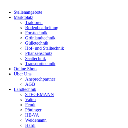
Stellenangebote
Marktplatz
Traktoren
Bodenbearbeitung
Forsttechnik
Grünlandtechnik
Gülletechnik
Hof- und Stalltechnik
Pflanzenschutz
Saattechnik
Transporttechnik
Online Shop
Über Uns
Ansprechpartner
AGB
Landtechnik
STEGEMANN
Valtra
Fendt
Pöttinger
HE-VA
Weidemann
Hardi