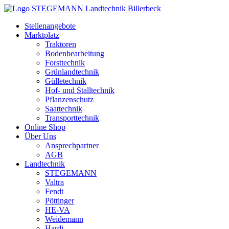
Zum
Inhalt
Stellenangebote
springen
Marktplatz
Traktoren
Bodenbearbeitung
Forsttechnik
Grünlandtechnik
Gülletechnik
Hof- und Stalltechnik
Pflanzenschutz
Saattechnik
Transporttechnik
Online Shop
Über Uns
Ansprechpartner
AGB
Landtechnik
STEGEMANN
Valtra
Fendt
Pöttinger
HE-VA
Weidemann
Hardi