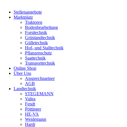
Stellenangebote
Marktplatz
Traktoren
Bodenbearbeitung
Forsttechnik
Grünlandtechnik
Gülletechnik
Hof- und Stalltechnik
Pflanzenschutz
Saattechnik
Transporttechnik
Online Shop
Über Uns
Ansprechpartner
AGB
Landtechnik
STEGEMANN
Valtra
Fendt
Pöttinger
HE-VA
Weidemann
Hardi