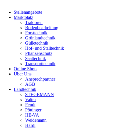
Stellenangebote
Marktplatz
Traktoren
Bodenbearbeitung
Forsttechnik
Grünlandtechnik
Gülletechnik
Hof- und Stalltechnik
Pflanzenschutz
Saattechnik
Transporttechnik
Online Shop
Über Uns
Ansprechpartner
AGB
Landtechnik
STEGEMANN
Valtra
Fendt
Pöttinger
HE-VA
Weidemann
Hardi