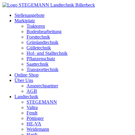
Zum
Inhalt
Stellenangebote
springen
Marktplatz
Traktoren
Bodenbearbeitung
Forsttechnik
Grünlandtechnik
Gülletechnik
Hof- und Stalltechnik
Pflanzenschutz
Saattechnik
Transporttechnik
Online Shop
Über Uns
Ansprechpartner
AGB
Landtechnik
STEGEMANN
Valtra
Fendt
Pöttinger
HE-VA
Weidemann
Hardi