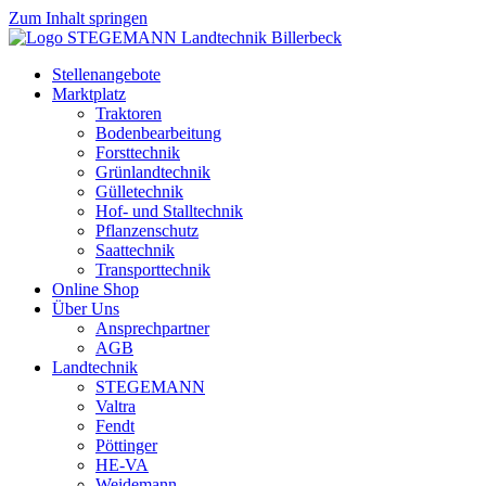
Zum Inhalt springen
Stellenangebote
Marktplatz
Traktoren
Bodenbearbeitung
Forsttechnik
Grünlandtechnik
Gülletechnik
Hof- und Stalltechnik
Pflanzenschutz
Saattechnik
Transporttechnik
Online Shop
Über Uns
Ansprechpartner
AGB
Landtechnik
STEGEMANN
Valtra
Fendt
Pöttinger
HE-VA
Weidemann