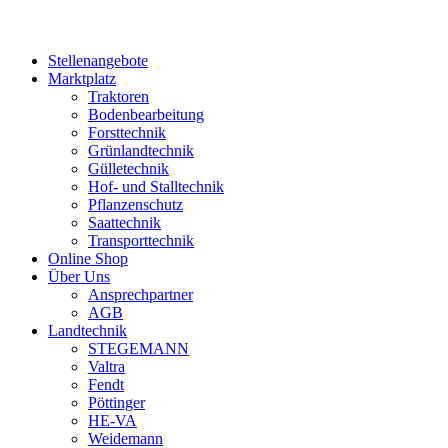
Stellenangebote
Marktplatz
Traktoren
Bodenbearbeitung
Forsttechnik
Grünlandtechnik
Gülletechnik
Hof- und Stalltechnik
Pflanzenschutz
Saattechnik
Transporttechnik
Online Shop
Über Uns
Ansprechpartner
AGB
Landtechnik
STEGEMANN
Valtra
Fendt
Pöttinger
HE-VA
Weidemann