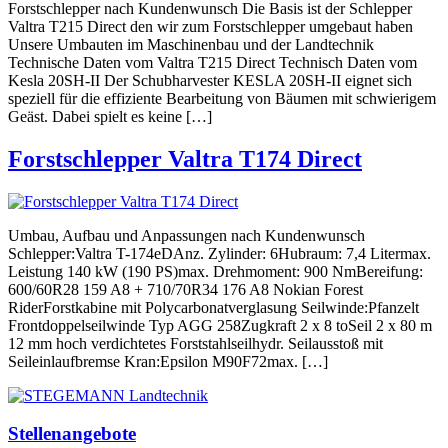
Forstschlepper nach Kundenwunsch Die Basis ist der Schlepper
Valtra T215 Direct den wir zum Forstschlepper umgebaut haben
Unsere Umbauten im Maschinenbau und der Landtechnik
Technische Daten vom Valtra T215 Direct Technisch Daten vom
Kesla 20SH-II Der Schubharvester KESLA 20SH-II eignet sich
speziell für die effiziente Bearbeitung von Bäumen mit schwierigem
Geäst. Dabei spielt es keine […]
Forstschlepper Valtra T174 Direct
Umbau, Aufbau und Anpassungen nach Kundenwunsch
Schlepper:Valtra T-174eDAnz. Zylinder: 6Hubraum: 7,4 Litermax.
Leistung 140 kW (190 PS)max. Drehmoment: 900 NmBereifung:
600/60R28 159 A8 + 710/70R34 176 A8 Nokian Forest
RiderForstkabine mit Polycarbonatverglasung Seilwinde:Pfanzelt
Frontdoppelseilwinde Typ AGG 258Zugkraft 2 x 8 toSeil 2 x 80 m
12 mm hoch verdichtetes Forststahlseilhydr. Seilausstoß mit
Seileinlaufbremse Kran:Epsilon M90F72max. […]
Stellenangebote