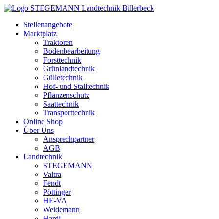
Zum
Inhalt
Stellenangebote
springen
Marktplatz
Traktoren
Bodenbearbeitung
Forsttechnik
Grünlandtechnik
Gülletechnik
Hof- und Stalltechnik
Pflanzenschutz
Saattechnik
Transporttechnik
Online Shop
Über Uns
Ansprechpartner
AGB
Landtechnik
STEGEMANN
Valtra
Fendt
Pöttinger
HE-VA
Weidemann
Hardi