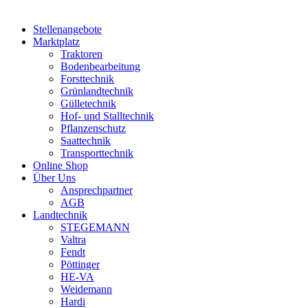
Stellenangebote
Marktplatz
Traktoren
Bodenbearbeitung
Forsttechnik
Grünlandtechnik
Gülletechnik
Hof- und Stalltechnik
Pflanzenschutz
Saattechnik
Transporttechnik
Online Shop
Über Uns
Ansprechpartner
AGB
Landtechnik
STEGEMANN
Valtra
Fendt
Pöttinger
HE-VA
Weidemann
Hardi