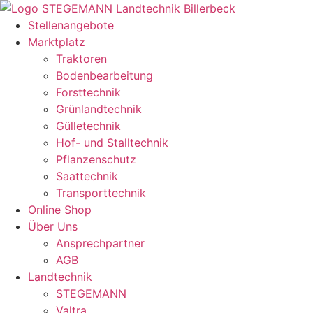
Zum
Inhalt
Stellenangebote
springen
Marktplatz
Traktoren
Bodenbearbeitung
Forsttechnik
Grünlandtechnik
Gülletechnik
Hof- und Stalltechnik
Pflanzenschutz
Saattechnik
Transporttechnik
Online Shop
Über Uns
Ansprechpartner
AGB
Landtechnik
STEGEMANN
Valtra