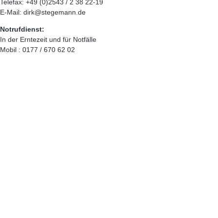
Telefax: +49 (0)2543 / 2 38 22-19
E-Mail: dirk@stegemann.de
Notrufdienst:
In der Erntezeit und für Notfälle
Mobil : 0177 / 670 62 02
Öffnungszeiten
Montag – Donnerstag:
07:30 – 12:00 Uhr und 13:00 – 16:30 Uhr
Freitag:
07:30 – 12:00 Uhr und 13:00 – 16:15 Uhr
Impressum
Datenschutzerklärung
Unsere AGBs
© 2026 STEGEMANN Landtechnik GmbH