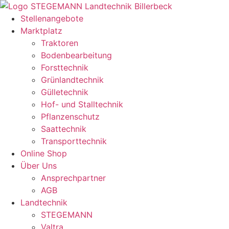
Zum
Inhalt
Stellenangebote
springen
Marktplatz
Traktoren
Bodenbearbeitung
Forsttechnik
Grünlandtechnik
Gülletechnik
Hof- und Stalltechnik
Pflanzenschutz
Saattechnik
Transporttechnik
Online Shop
Über Uns
Ansprechpartner
AGB
Landtechnik
STEGEMANN
Valtra