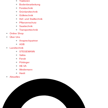
Traktoren
Bodenbearbeitung
Forsttechnik
Grünlandtechnik
Gülletechnik
Hof- und Stalltechnik
Pflanzenschutz
Saattechnik
Transporttechnik
Online Shop
Über Uns
Ansprechpartner
AGB
Landtechnik
STEGEMANN
Valtra
Fendt
Pöttinger
HE-VA
Weidemann
Hardi
Aktuelles