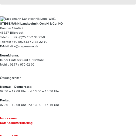
STEGEMANN Landtechnik GmbH & Co. KG
Daruper Straße 8
48727 Billerbeck
Telefon: +49 (0)25 43/2 38 22-0
Telefax: +49 (0)2543 / 2 38 22-19
E-Mail: dirk@stegemann.de
Notrufdienst:
In der Erntezeit und für Notfälle
Mobil : 0177 / 670 62 02
Öffnungszeiten
Montag – Donnerstag:
07:30 – 12:00 Uhr und 13:00 – 16:30 Uhr
Freitag:
07:30 – 12:00 Uhr und 13:00 – 16:15 Uhr
Impressum
Datenschutzerklärung