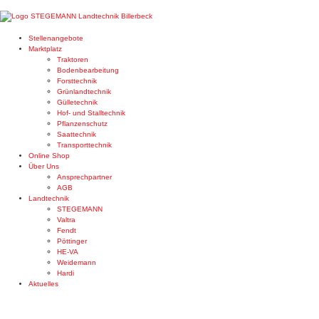
Stellenangebote
Marktplatz
Traktoren
Bodenbearbeitung
Forsttechnik
Grünlandtechnik
Gülletechnik
Hof- und Stalltechnik
Pflanzenschutz
Saattechnik
Transporttechnik
Online Shop
Über Uns
Ansprechpartner
AGB
Landtechnik
STEGEMANN
Valtra
Fendt
Pöttinger
HE-VA
Weidemann
Hardi
Aktuelles