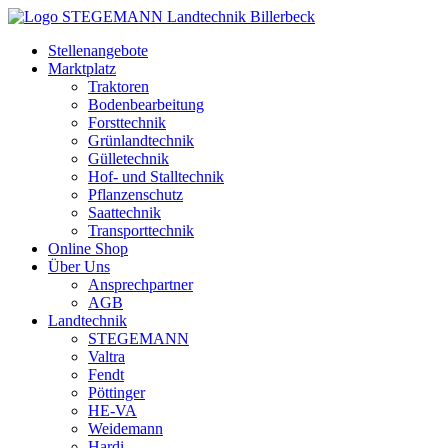
Zum
Inhalt
Stellenangebote
springen
Marktplatz
Traktoren
Bodenbearbeitung
Forsttechnik
Grünlandtechnik
Gülletechnik
Hof- und Stalltechnik
Pflanzenschutz
Saattechnik
Transporttechnik
Online Shop
Über Uns
Ansprechpartner
AGB
Landtechnik
STEGEMANN
Valtra
Fendt
Pöttinger
HE-VA
Weidemann
Hardi