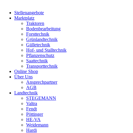
Stellenangebote
Marktplatz
Traktoren
Bodenbearbeitung
Forsttechnik
Grünlandtechnik
Gülletechnik
Hof- und Stalltechnik
Pflanzenschutz
Saattechnik
Transporttechnik
Online Shop
Über Uns
Ansprechpartner
AGB
Landtechnik
STEGEMANN
Valtra
Fendt
Pöttinger
HE-VA
Weidemann
Hardi