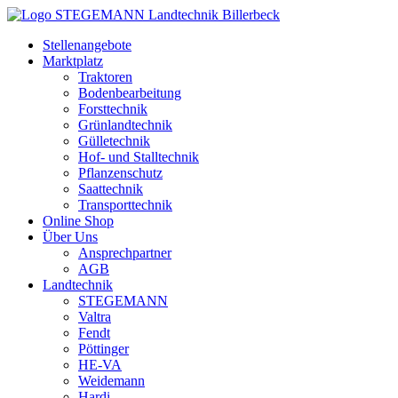
Zum
Inhalt
Stellenangebote
springen
Marktplatz
Traktoren
Bodenbearbeitung
Forsttechnik
Grünlandtechnik
Gülletechnik
Hof- und Stalltechnik
Pflanzenschutz
Saattechnik
Transporttechnik
Online Shop
Über Uns
Ansprechpartner
AGB
Landtechnik
STEGEMANN
Valtra
Fendt
Pöttinger
HE-VA
Weidemann
Hardi