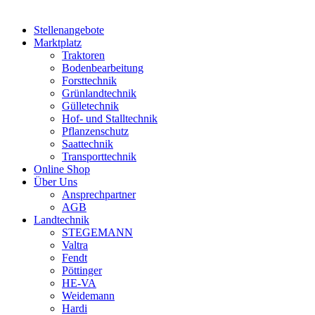
Stellenangebote
Marktplatz
Traktoren
Bodenbearbeitung
Forsttechnik
Grünlandtechnik
Gülletechnik
Hof- und Stalltechnik
Pflanzenschutz
Saattechnik
Transporttechnik
Online Shop
Über Uns
Ansprechpartner
AGB
Landtechnik
STEGEMANN
Valtra
Fendt
Pöttinger
HE-VA
Weidemann
Hardi