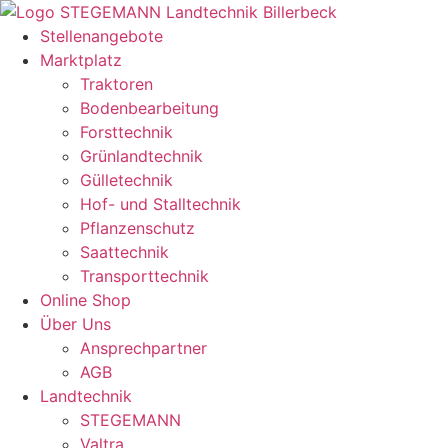
Zum
Inhalt
Stellenangebote
springen
Marktplatz
Traktoren
Bodenbearbeitung
Forsttechnik
Grünlandtechnik
Gülletechnik
Hof- und Stalltechnik
Pflanzenschutz
Saattechnik
Transporttechnik
Online Shop
Über Uns
Ansprechpartner
AGB
Landtechnik
STEGEMANN
Valtra