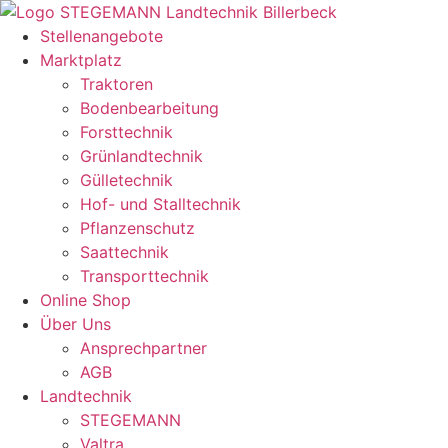
Zum
Inhalt
Stellenangebote
springen
Marktplatz
Traktoren
Bodenbearbeitung
Forsttechnik
Grünlandtechnik
Gülletechnik
Hof- und Stalltechnik
Pflanzenschutz
Saattechnik
Transporttechnik
Online Shop
Über Uns
Ansprechpartner
AGB
Landtechnik
STEGEMANN
Valtra