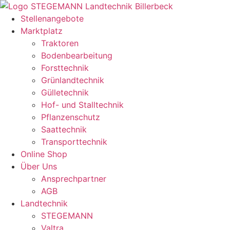
Zum
Inhalt
Stellenangebote
springen
Marktplatz
Traktoren
Bodenbearbeitung
Forsttechnik
Grünlandtechnik
Gülletechnik
Hof- und Stalltechnik
Pflanzenschutz
Saattechnik
Transporttechnik
Online Shop
Über Uns
Ansprechpartner
AGB
Landtechnik
STEGEMANN
Valtra