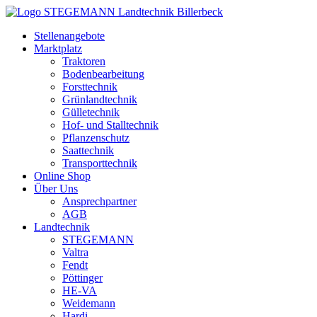
Zum
Inhalt
Stellenangebote
springen
Marktplatz
Traktoren
Bodenbearbeitung
Forsttechnik
Grünlandtechnik
Gülletechnik
Hof- und Stalltechnik
Pflanzenschutz
Saattechnik
Transporttechnik
Online Shop
Über Uns
Ansprechpartner
AGB
Landtechnik
STEGEMANN
Valtra
Fendt
Pöttinger
HE-VA
Weidemann
Hardi