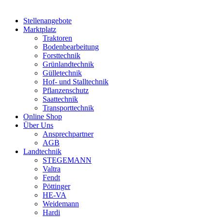
Stellenangebote
Marktplatz
Traktoren
Bodenbearbeitung
Forsttechnik
Grünlandtechnik
Gülletechnik
Hof- und Stalltechnik
Pflanzenschutz
Saattechnik
Transporttechnik
Online Shop
Über Uns
Ansprechpartner
AGB
Landtechnik
STEGEMANN
Valtra
Fendt
Pöttinger
HE-VA
Weidemann
Hardi