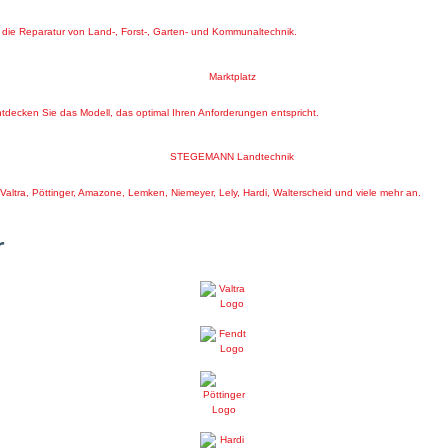
nd die Reparatur von Land-, Forst-, Garten- und Kommunaltechnik.
decken Sie das Modell, das optimal Ihren Anforderungen entspricht.
e Valtra, Pöttinger, Amazone, Lemken, Niemeyer, Lely, Hardi, Walterscheid und viele mehr an.
r