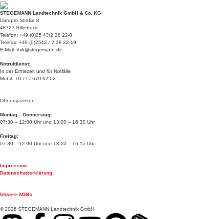
STEGEMANN Landtechnik GmbH & Co. KG
Daruper Straße 8
48727 Billerbeck
Telefon: +49 (0)25 43/2 38 22-0
Telefax: +49 (0)2543 / 2 38 22-19
E-Mail: dirk@stegemann.de
Notrufdienst:
In der Erntezeit und für Notfälle
Mobil : 0177 / 670 62 02
Öffnungszeiten
Montag – Donnerstag:
07:30 – 12:00 Uhr und 13:00 – 16:30 Uhr
Freitag:
07:30 – 12:00 Uhr und 13:00 – 16:15 Uhr
Impressum
Datenschutzerklärung
Unsere AGBs
© 2026 STEGEMANN Landtechnik GmbH