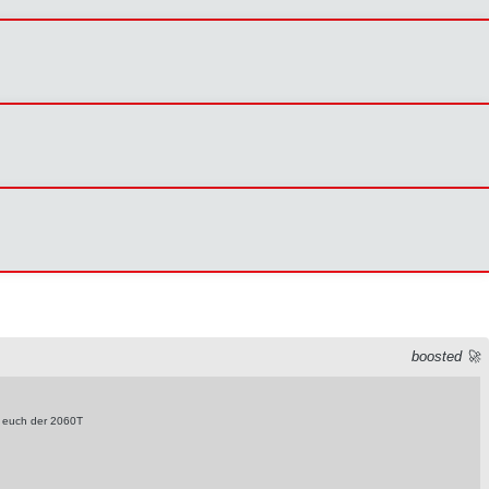
boosted 🚀
t euch der 2060T