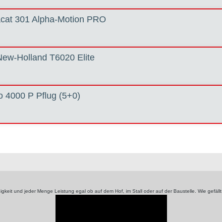
acat 301 Alpha-Motion PRO
New-Holland T6020 Elite
o 4000 P Pflug (5+0)
keit und jeder Menge Leistung egal ob auf dem Hof, im Stall oder auf der Baustelle. Wie gefäll